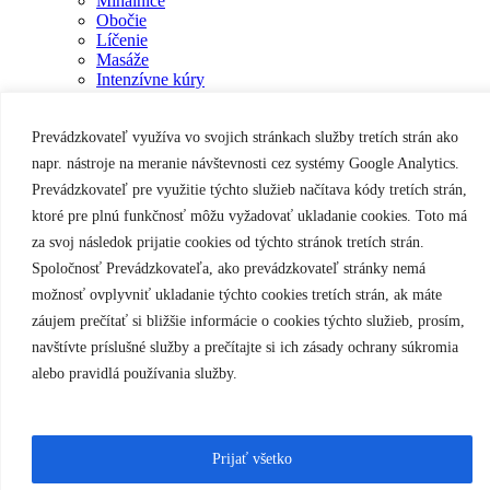
Mihalnice
Obočie
Líčenie
Masáže
Intenzívne kúry
Prístrojové ošetrenia
Naše práce
Prevádzkovateľ využíva vo svojich stránkach služby tretích strán ako
Školenia
Cenník
napr. nástroje na meranie návštevnosti cez systémy Google Analytics.
Cenník Mihalnice
Prevádzkovateľ pre využitie týchto služieb načítava kódy tretích strán,
Cenník Obočie
ktoré pre plnú funkčnosť môžu vyžadovať ukladanie cookies. Toto má
Cenník Líčenie
Cenník Masáže
za svoj následok prijatie cookies od týchto stránok tretích strán.
Cenník Intenzívne kúry
Spoločnosť Prevádzkovateľa, ako prevádzkovateľ stránky nemá
Cenník Prístrojové ošetrenia
možnosť ovplyvniť ukladanie týchto cookies tretích strán, ak máte
Kontakt
Zaujímavosti
záujem prečítať si bližšie informácie o cookies týchto služieb, prosím,
Novinka
navštívte príslušné služby a prečítajte si ich zásady ochrany súkromia
alebo pravidlá používania služby.
Prijať všetko