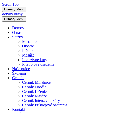
Scroll Top
Primary Menu
dotyky krasy
Primary Menu
Domov
O nás
Služby
Mihalnice
Obočie
Líčenie
Masáže
Intenzívne kúry
Prístrojové ošetrenia
Naše práce
Školenia
Cenník
Cenník Mihalnice
Cenník Obočie
Cenník Líčenie
Cenník Masáže
Cenník Intenzívne kúry
Cenník Prístrojové ošetrenia
Kontakt